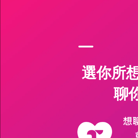
選你所
聊