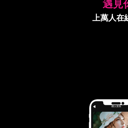
遇見
上萬人在