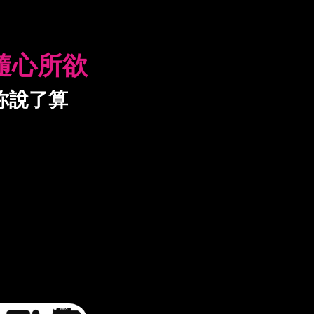
隨心所欲
你說了算