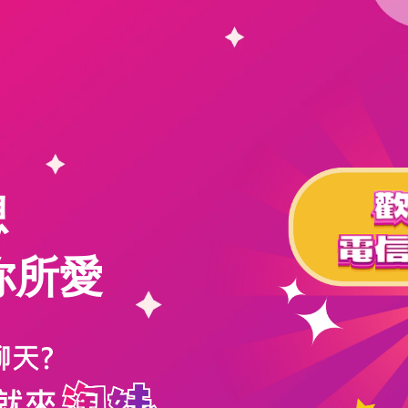
想
你所愛