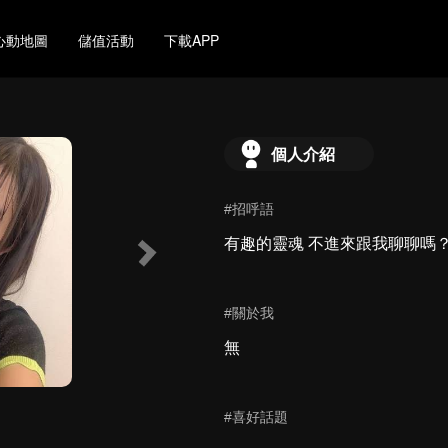
心動地圖
儲值活動
下載APP
個人介紹
#招呼語
有趣的靈魂 不進來跟我聊聊嗎
#關於我
無
#喜好話題