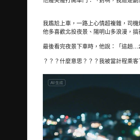
他邊笑邊打開車門：「對啊，我這是副
我尷尬上車，一路上心情超複雜，司機
他多喜歡北投夜景、陽明山多浪漫，搞
最後看完夜景下車時，他說：「這趟…
？？？什麼意思？？？我被當計程乘客