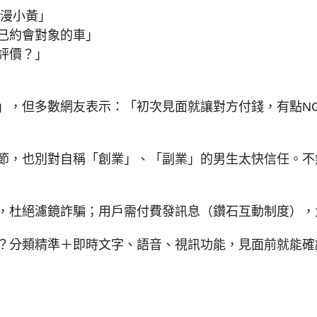
浪漫小黃」
自己約會對象的車」
星評價？」
」，但多數網友表示：「初次見面就讓對方付錢，有點N
節，也別對自稱「創業」、「副業」的男生太快信任。不
，杜絕濾鏡詐騙；用戶需付費發訊息（鑽石互動制度），
？分類精準＋即時文字、語音、視訊功能，見面前就能確