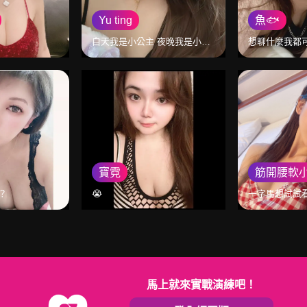
Yu ting
魚🐟
白天我是小公主 夜晚我是小惡魔👿
想聊什麼我都可
寶霓
筋開腰軟
？
😭
一字馬想試試看
馬上就來實戰演練吧！