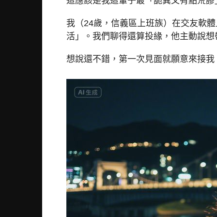
這應該是我這輩子最「詭異又有點荒謬」
我（24歲，信義區上班族）在交友軟
活」。我們聊得還算投緣，他主動說想
想說還不錯，第一次見面就願意來接我