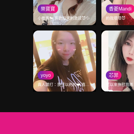
樂寶寶
香菱Mandi
小隻馬🐎 喜歡追求刺激感😈💦
約我壞壞😈
yoyo
芯菲
真人請打：我可以約約❤️ 喜歡追求刺激❤️ 主動內洽更加分🤣😜
可以來撫慰我嗎