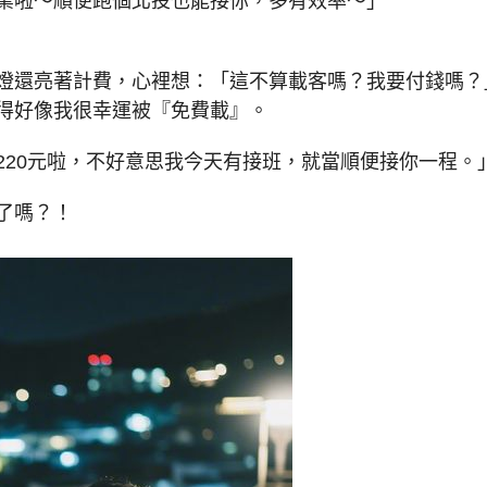
業啦～順便跑個北投也能接你，多有效率～」
燈還亮著計費，心裡想：「這不算載客嗎？我要付錢嗎？
得好像我很幸運被『免費載』。
220元啦，不好意思我今天有接班，就當順便接你一程。
了嗎？！