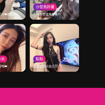
沙發馬鈴薯
以❤️開放聊
每天都想當馬鈴薯🥔
小米
點點
嗎❤️
看我怎麼玩自己😈