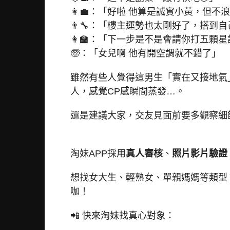
👩‍💼：「好啦 他算是誠實小黃，但不
👨‍🔧：「樓主運勢也太剛好了，搭到
👩‍🏫：「下一步是不是會請你打五顆
🧓：「女兒啊 他有開空調就不錯了」
雖然有些人覺得這男生「實在又接地氣
人，感覺CP感瞬間蒸發…。
還是建議大家，交友見面前要多觀察細
淘妹APP採用
真人審核
、
照片影片驗證
想找女大生、輕熟女、單親媽媽等類型
咖！
📲 快來淘妹找真心對象：