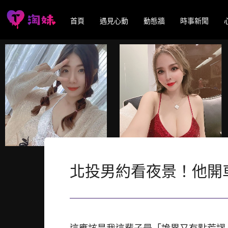
首頁
遇見心動
動態牆
時事新聞
北投男約看夜景！他開