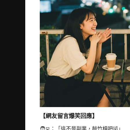
【網友留言爆笑回應】
🧑‍💻：「這不是副業，敲竹槓吧🤣」