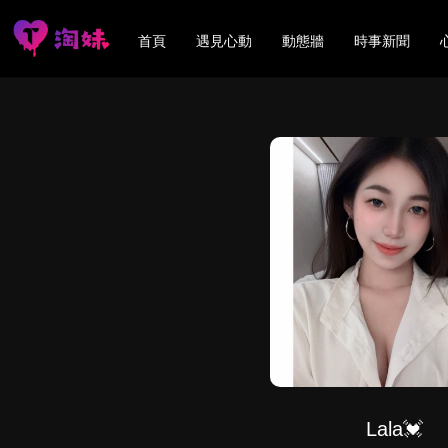
首頁
遇見心動
動態牆
時事新聞
Lala💓