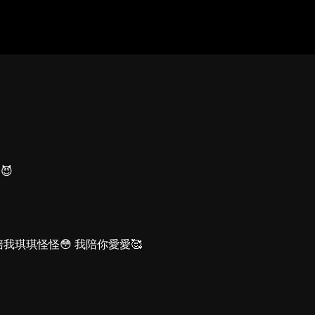
😈
陪我琪琪怪怪😳 我陪你愛愛🥰