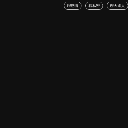
聊感情
聊私密
聊天達人