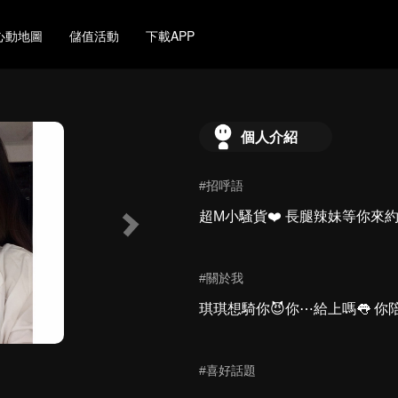
心動地圖
儲值活動
下載APP
個人介紹
#招呼語
超M小騷貨❤️ 長腿辣妹等你來約
#關於我
琪琪想騎你😈你⋯給上嗎👅 你
#喜好話題