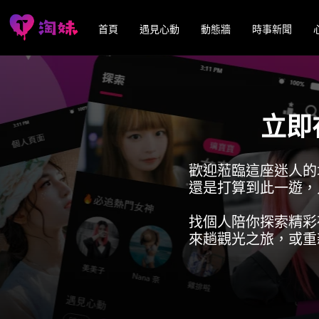
首頁
遇見心動
動態牆
時事新聞
立即
歡迎蒞臨這座迷人的
還是打算到此一遊，
找個人陪你探索精彩
來趟觀光之旅，或重