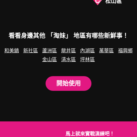
松山區
看看身邊其他 「淘妹」 地區有哪些新鮮事！
和美鎮
新社區
蘆洲區
龍井區
內湖區
萬華區
福興鄉
金山區
清水區
坪林區
開始使用
馬上就來實戰演練吧！